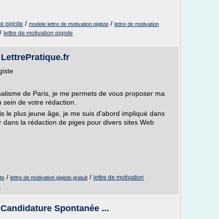
/
/
te pigiste
modele lettre de motivation pigiste
lettre de motivation
/
lettre de motivation pigiste
 LettrePratique.fr
giste
nalisme de Paris, je me permets de vous proposer ma
 sein de votre rédaction.
is le plus jeune âge, je me suis d'abord impliqué dans
r dans la rédaction de piges pour divers sites Web
/
/
lettre de motivation
te
lettre de motivation pigiste gratuit
e
- Candidature Spontanée ...