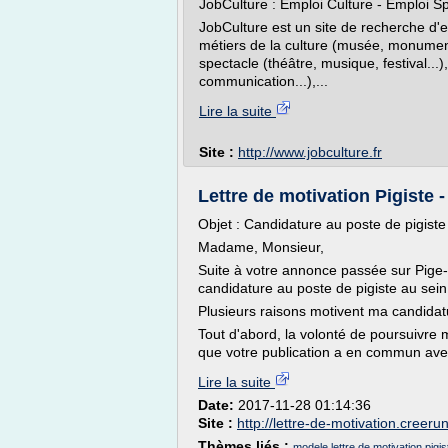
JobCulture : Emploi Culture - Emploi Spe
JobCulture est un site de recherche d'e
métiers de la culture (musée, monuments
spectacle (théâtre, musique, festival...
communication...),...
Lire la suite
Site :
http://www.jobculture.fr
Lettre de motivation Pigiste
Objet : Candidature au poste de pigiste
Madame, Monsieur,
Suite à votre annonce passée sur Pige
candidature au poste de pigiste au sein
Plusieurs raisons motivent ma candidatu
Tout d'abord, la volonté de poursuivre m
que votre publication a en commun avec 
Lire la suite
Date:
2017-11-28 01:14:36
Site :
http://lettre-de-motivation.creer
Thèmes liés :
modele lettre de motivation pigis