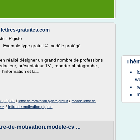
 lettres-gratuites.com
te - Pigiste
- Exemple type gratuit © modèle protégé
 en réalité désigner un grand nombre de professions
Thèm
dacteur, présentateur TV , reporter photographe ,
l'information et la...
f
w
r
m
/
/
te pigiste
lettre de motivation pigiste gratuit
modele lettre de
/
lettre de motivation pigiste
ste
ttre-de-motivation.modele-cv ...