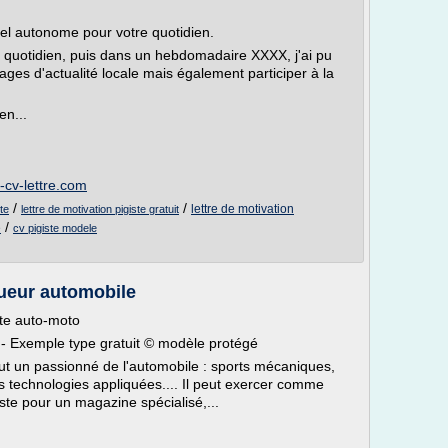
el autonome pour votre quotidien.
 quotidien, puis dans un hebdomadaire XXXX, j'ai pu
ages d'actualité locale mais également participer à la
en...
e-cv-lettre.com
/
/
lettre de motivation
te
lettre de motivation pigiste gratuit
/
e
cv pigiste modele
queur automobile
ste auto-moto
- Exemple type gratuit © modèle protégé
ut un passionné de l'automobile : sports mécaniques,
es technologies appliquées.... Il peut exercer comme
iste pour un magazine spécialisé,...