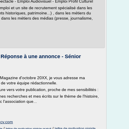
ctacle - Emploi Audiovisuel - Emploi Profil Culturel
mploi et un site de recrutement spécialisé dans les
 historiques, patrimoine...) , dans les métiers du
), dans les métiers des médias (presse, journalisme,
 - Réponse à une annonce - Sénior
-Magazine d'octobre 20XX, je vous adresse ma
 de votre équipe rédactionnelle.
re vers votre publication, proche de mes sensibilités :
es recherches et mes écrits sur le thème de l'histoire,
l'association que...
uncv.com
/
/
lettre de motivation pigiste
te
lettre de motivation pigiste gratuit