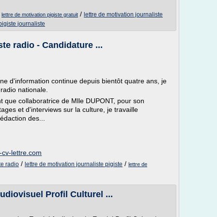
/
/
lettre de motivation journaliste
lettre de motivation pigiste gratuit
igiste journaliste
te radio - Candidature ...
ne d'information continue depuis bientôt quatre ans, je
 radio nationale.
nt que collaboratrice de Mlle DUPONT, pour son
s et d'interviews sur la culture, je travaille
rédaction des...
-cv-lettre.com
/
/
te radio
lettre de motivation journaliste pigiste
lettre de
diovisuel Profil Culturel ...