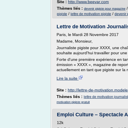
Site :
http://www.beevar.com
Thèmes liés :
devenir pigiste pour magazine
/
/
pigiste
lettre de motivation pigiste
devenir p
Lettre de Motivation Journalis
Paris, le Mardi 28 Novembre 2017
Madame, Monsieur,
Journaliste pigiste pour XXXX, une chaî
souhaite aujourd'hui travailler pour une
Forte d'une première expérience en ta
émission « XXXX », magazine de reportage
actuellement en tant que pigiste sur la 
Lire la suite
Site :
http://lettre-de-motivation.modele
Thèmes liés :
lettre de motivation journalis
motivation pigiste gratuit
Emploi Culture – Spectacle Au
12k