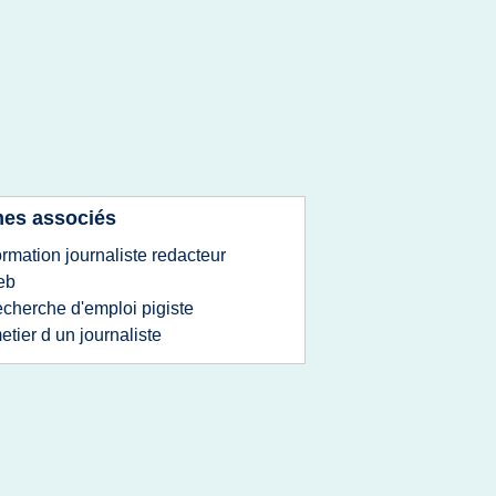
es associés
ormation journaliste redacteur
eb
echerche d'emploi pigiste
etier d un journaliste