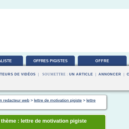
LISTE
OFFRES PIGISTES
OFFRE
TION
TEURS DE VIDÉOS
| SOUMETTRE :
UN ARTICLE
|
ANNONCER
|
on redacteur web
>
lettre de motivation pigiste
>
lettre
 thème : lettre de motivation pigiste